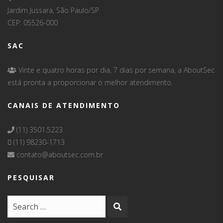
Jardim Jussara, São Paulo/SP
CEP: 05526-000
SAC
Vinte e quatro horas por dia, 7 dias por semana, a AboutSec
está pronta a proporcionar o melhor atendimento.
CANAIS DE ATENDIMENTO
(11) 3501.5223
(11) 98230-1713
contato@aboutsec.com.br
PESQUISAR