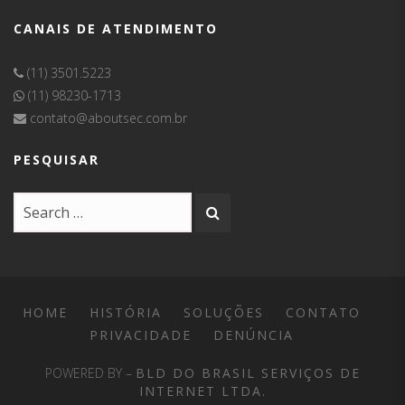
CANAIS DE ATENDIMENTO
(11) 3501.5223
(11) 98230-1713
contato@aboutsec.com.br
PESQUISAR
HOME
HISTÓRIA
SOLUÇÕES
CONTATO
PRIVACIDADE
DENÚNCIA
POWERED BY –
BLD DO BRASIL SERVIÇOS DE
INTERNET LTDA.