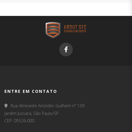
ENTRE EM CONTATO
Rua Almirante Aristides Guilhem nº 139
Jardim Jussara, São Paulo/SP
CEP: 05526-000