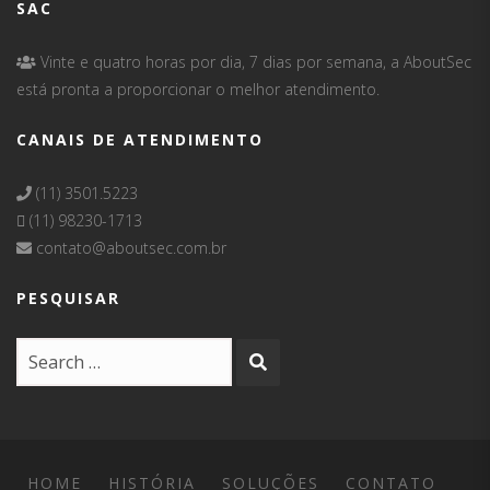
SAC
Vinte e quatro horas por dia, 7 dias por semana, a AboutSec
está pronta a proporcionar o melhor atendimento.
CANAIS DE ATENDIMENTO
(11) 3501.5223
(11) 98230-1713
contato@aboutsec.com.br
PESQUISAR
HOME
HISTÓRIA
SOLUÇÕES
CONTATO