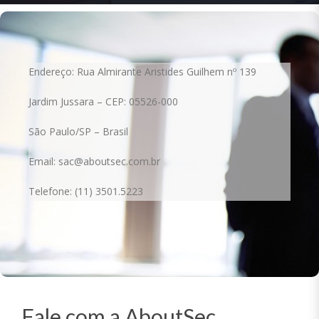
Endereço: Rua Almirante Aristides Guilhem nº 139
Jardim Jussara – CEP: 05526-000
São Paulo/SP – Brasil
Email: sac@aboutsec.com.br
Telefone: (11) 3501.5223
Fale com a AboutSec