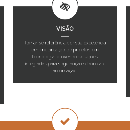
VISÃO
Tornar-se referência por sua excelência
em implantação de projetos em
tecnologia, provendo soluções
integradas para segurança eletrônica e
automação.