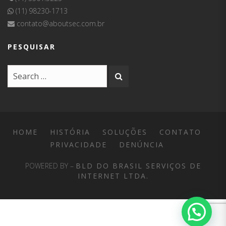
(11) 98230-1713
contato@aboutsec.com.br
PESQUISAR
HOME
HISTÓRIA
SOLUÇÕES
CONTATO
PRIVACIDADE
DENÚNCIA
POWERED BY –
BLD DO BRASIL SERVIÇOS DE
INTERNET LTDA.