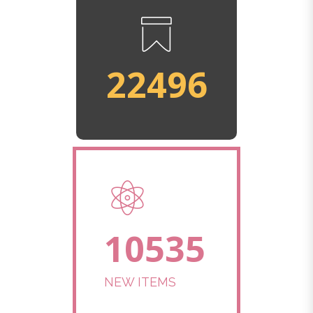
22498
10539
NEW ITEMS