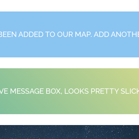
BEEN ADDED TO OUR MAP. ADD ANOTHE
LOVE MESSAGE BOX, LOOKS PRETTY SLIC