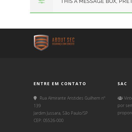
THIS A MESSAGE BOX, PRET
ENTRE EM CONTATO
SAC
Rua Almirante Aristides Guilhem nº
Vint
por sem
139
propor
Jardim Jussara, São Paulo/SP
CEP: 05526-000