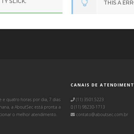
TY SLICK.
THIS A ER
CANAIS DE ATENDIMEN
e e quatro horas por dia, 7 dias
(11) 3501.5223
ana, a AboutSec está pronta a
(11) 98230-1713
cionar o melhor atendimento.
contato@aboutsec.com.br