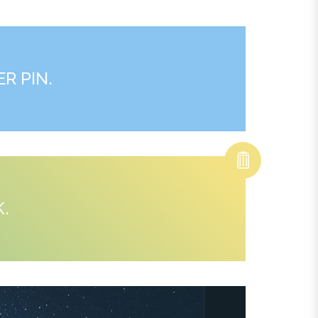
R PIN.
K.